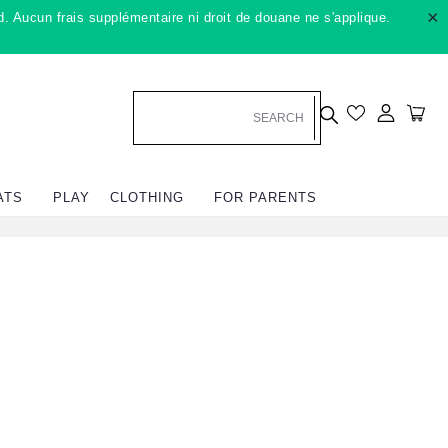
×
. Aucun frais supplémentaire ni droit de douane ne s'applique.
Se conn
Cha
ATS
PLAY
CLOTHING
FOR PARENTS