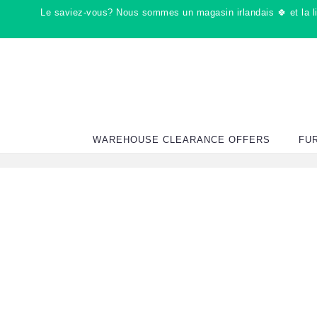
Passer
Le saviez-vous? Nous sommes un magasin irlandais 🍀 et la liv
au
contenu
WAREHOUSE CLEARANCE OFFERS
FU