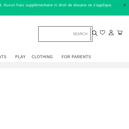
×
. Aucun frais supplémentaire ni droit de douane ne s'applique.
Se conn
Cha
ATS
PLAY
CLOTHING
FOR PARENTS