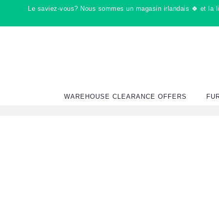
Passer
Le saviez-vous? Nous sommes un magasin irlandais 🍀 et la liv
au
contenu
WAREHOUSE CLEARANCE OFFERS
FU