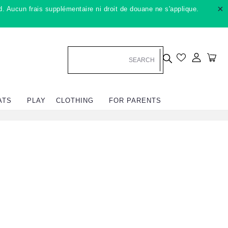
×
. Aucun frais supplémentaire ni droit de douane ne s'applique.
Se conn
Cha
ATS
PLAY
CLOTHING
FOR PARENTS