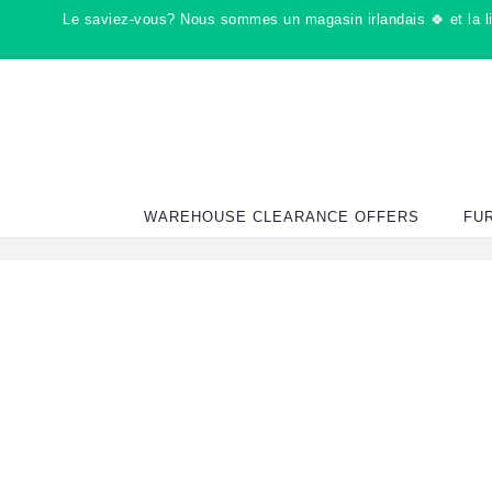
Passer
Le saviez-vous? Nous sommes un magasin irlandais 🍀 et la liv
au
contenu
WAREHOUSE CLEARANCE OFFERS
FU