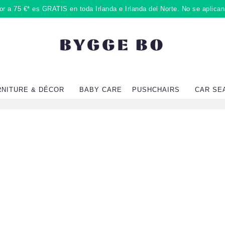
r a 75 €* es GRATIS en toda Irlanda e Irlanda del Norte. No se aplica
RNITURE & DÉCOR
BABY CARE
PUSHCHAIRS
CAR SE