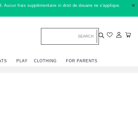
×
. Aucun frais supplémentaire ni droit de douane ne s'applique.
Se conn
Cha
ATS
PLAY
CLOTHING
FOR PARENTS