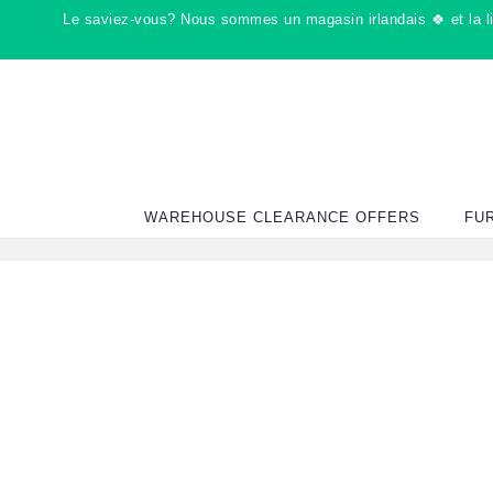
Passer
Le saviez-vous? Nous sommes un magasin irlandais 🍀 et la liv
au
contenu
WAREHOUSE CLEARANCE OFFERS
FU