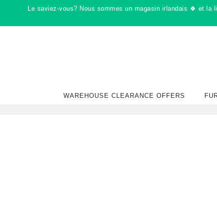
Passer
Le saviez-vous? Nous sommes un magasin irlandais 🍀 et la liv
au
contenu
WAREHOUSE CLEARANCE OFFERS
FU