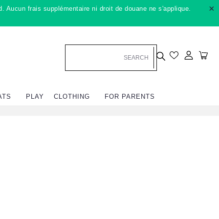
×
. Aucun frais supplémentaire ni droit de douane ne s'applique.
Se conn
Cha
ATS
PLAY
CLOTHING
FOR PARENTS