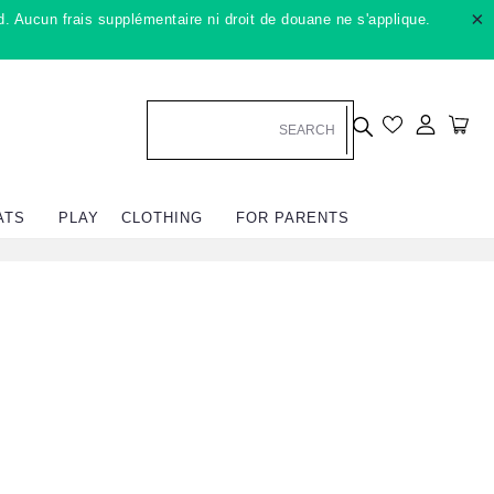
×
. Aucun frais supplémentaire ni droit de douane ne s'applique.
Se conn
Cha
ATS
PLAY
CLOTHING
FOR PARENTS