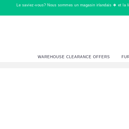
Passer
Le saviez-vous? Nous sommes un magasin irlandais 🍀 et la liv
au
contenu
WAREHOUSE CLEARANCE OFFERS
FU